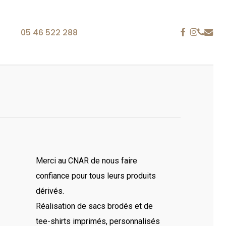
FACEBOOK
INSTAG
PHONE
EMAIL
05 46 522 288
ACCESSOIRES
TABLIERS
is 25 ans
 La Rochelle, notre entreprise fait référence dans le
ion personnalisée brodée. Du polo à la casquette en
Merci au CNAR de nous faire
 tablier ou encore le sac, les supports textiles sont
confiance pour tous leurs produits
gan, une identité visuelle ou tout autre type de
dérivés.
Réalisation de sacs brodés et de
re, nous satisfaisons vos besoins en communication
tee-shirts imprimés, personnalisés