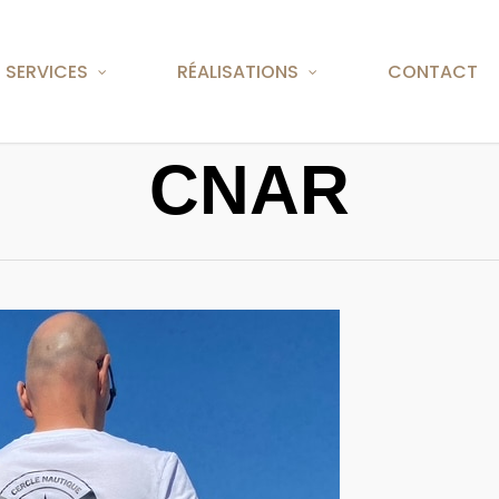
rap(); jQuery.holdReady( false );
SERVICES
RÉALISATIONS
CONTACT
CNAR
ELL
ION / SÉRIGRAPHIE
CHEMISES
NES
CASQUETTES / BOBS
Sur La Rochelle depu
fait référence dans le
Installée depuis 25 ans à
BONNETS
domaine de la communicat
 tablier ou encore le sac,
passant par le blouson, le
 une identité visuelle ou
infinis pour broder un slo
 nous satisfaisons vos
message.
 soient professionnels
Fort de notre savoir-fai