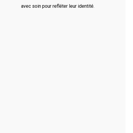
’ils soient professionnels ou personnels. Notre savoir-
avec soin pour refléter leur identité.
un des spécialistes du brodage sur textile.