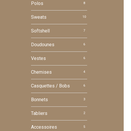
Polos
8
Sweats
10
Softshell
7
Doudounes
6
Vestes
6
Chemises
4
Casquettes / Bobs
6
Bonnets
3
Tabliers
2
Accessoires
5