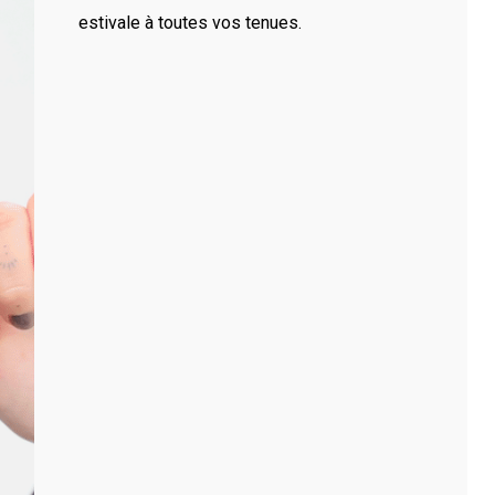
’ils soient professionnels ou personnels. Notre savoir-
estivale à toutes vos tenues.
un des spécialistes du brodage sur textile.