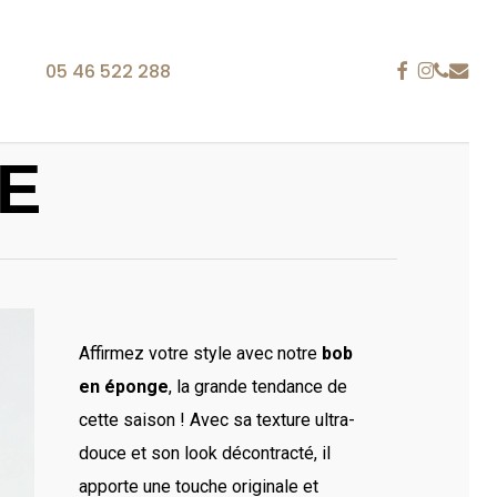
FACEBOOK
INSTAG
PHONE
EMAIL
05 46 522 288
E
ACCESSOIRES
TABLIERS
is 25 ans
 La Rochelle, notre entreprise fait référence dans le
ion personnalisée brodée. Du polo à la casquette en
Affirmez votre style avec notre
bob
 tablier ou encore le sac, les supports textiles sont
en éponge
, la grande tendance de
gan, une identité visuelle ou tout autre type de
cette saison ! Avec sa texture ultra-
douce et son look décontracté, il
re, nous satisfaisons vos besoins en communication
apporte une touche originale et