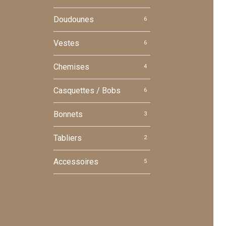
Doudounes
6
Vestes
6
Chemises
4
Casquettes / Bobs
6
Bonnets
3
Tabliers
2
Accessoires
5