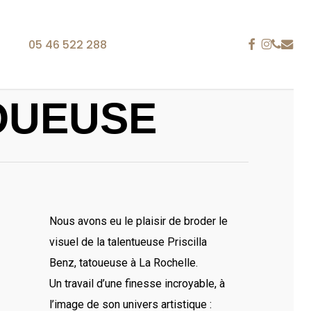
FACEBOOK
INSTAG
PHONE
EMAIL
05 46 522 288
TOUEUSE
ACCESSOIRES
TABLIERS
is 25 ans
 La Rochelle, notre entreprise fait référence dans le
ion personnalisée brodée. Du polo à la casquette en
Nous avons eu le plaisir de broder le
 tablier ou encore le sac, les supports textiles sont
visuel de la talentueuse Priscilla
gan, une identité visuelle ou tout autre type de
Benz, tatoueuse à La Rochelle.
Un travail d’une finesse incroyable, à
re, nous satisfaisons vos besoins en communication
l’image de son univers artistique :