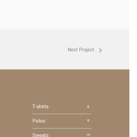
Next Project
T-shirts
8
Polos
8
Sweats
10