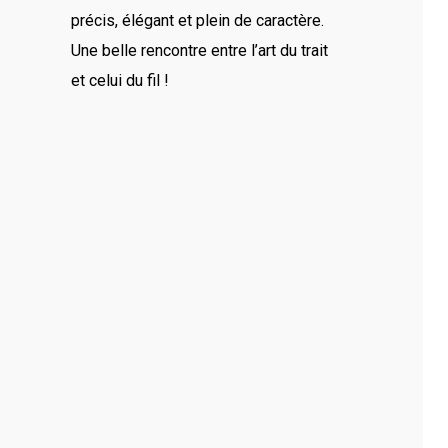
’ils soient professionnels ou personnels. Notre savoir-
précis, élégant et plein de caractère.
un des spécialistes du brodage sur textile.
Une belle rencontre entre l’art du trait
et celui du fil !