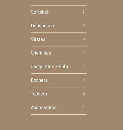
Softshell
7
Doudounes
6
Vestes
6
Chemises
4
Casquettes / Bobs
6
Bonnets
3
Tabliers
2
Accessoires
5