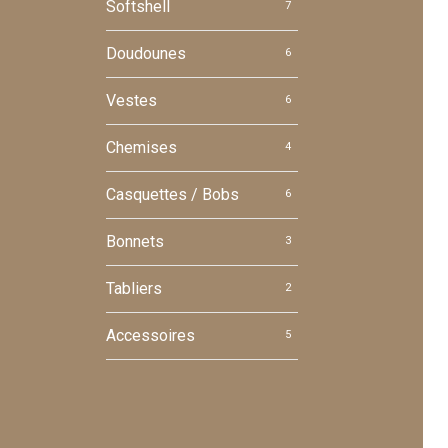
Softshell
7
Doudounes
6
Vestes
6
Chemises
4
Casquettes / Bobs
6
Bonnets
3
Tabliers
2
Accessoires
5