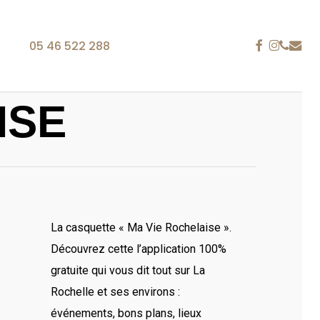
FACEBOOK
INSTAG
PHONE
EMAIL
05 46 522 288
ISE
ACCESSOIRES
TABLIERS
is 25 ans
 La Rochelle, notre entreprise fait référence dans le
ion personnalisée brodée. Du polo à la casquette en
La casquette « Ma Vie Rochelaise ».
 tablier ou encore le sac, les supports textiles sont
Découvrez cette l’application 100%
gan, une identité visuelle ou tout autre type de
gratuite qui vous dit tout sur La
Rochelle et ses environs :
re, nous satisfaisons vos besoins en communication
événements, bons plans, lieux