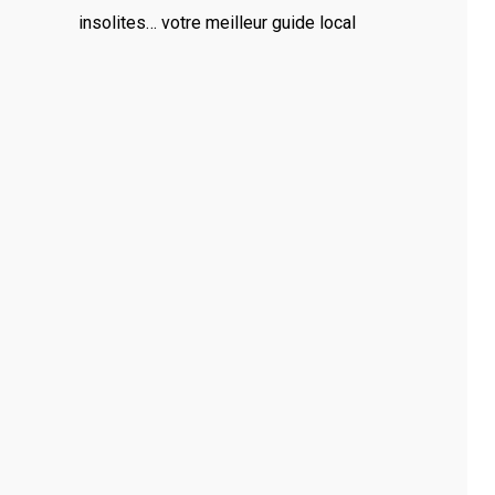
’ils soient professionnels ou personnels. Notre savoir-
insolites… votre meilleur guide local
un des spécialistes du brodage sur textile.