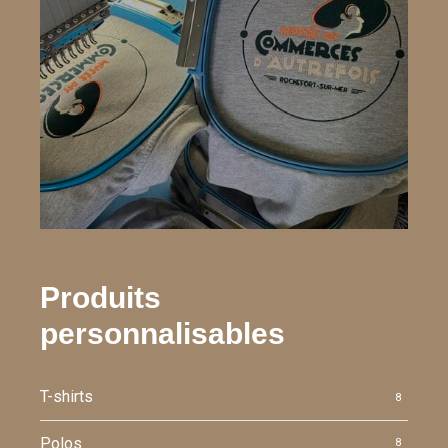
Produits
personnalisables
T-shirts
8
Polos
8