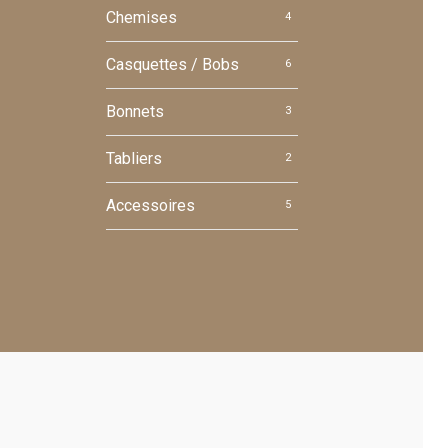
Chemises
4
Casquettes / Bobs
6
Bonnets
3
Tabliers
2
Accessoires
5