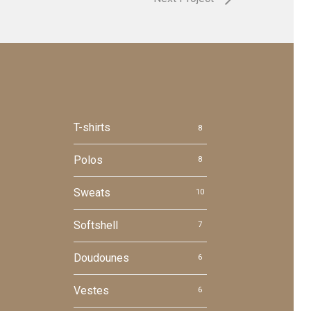
T-shirts
8
Polos
8
Sweats
10
Softshell
7
Doudounes
6
Vestes
6