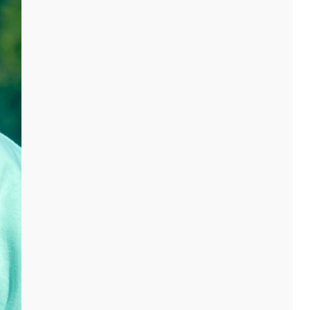
’ils soient professionnels ou personnels. Notre savoir-
un des spécialistes du brodage sur textile.