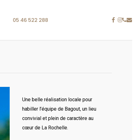
FACEBOOK
INSTAG
PHONE
EMAIL
05 46 522 288
ACCESSOIRES
TABLIERS
is 25 ans
 La Rochelle, notre entreprise fait référence dans le
ion personnalisée brodée. Du polo à la casquette en
Une belle réalisation locale pour
 tablier ou encore le sac, les supports textiles sont
habiller l’équipe de Bagout, un lieu
gan, une identité visuelle ou tout autre type de
convivial et plein de caractère au
cœur de La Rochelle.
re, nous satisfaisons vos besoins en communication