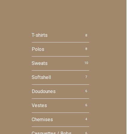
T-shirts
8
Polos
8
Sweats
10
Softshell
7
Doudounes
6
Vestes
6
Chemises
4
Casquettes / Bobs
6