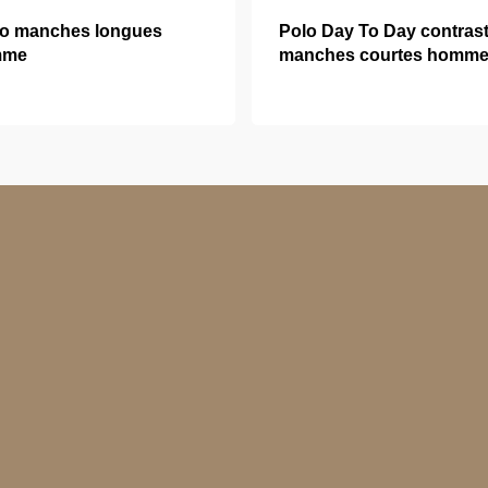
lo manches longues
Polo Day To Day contras
mme
manches courtes homm