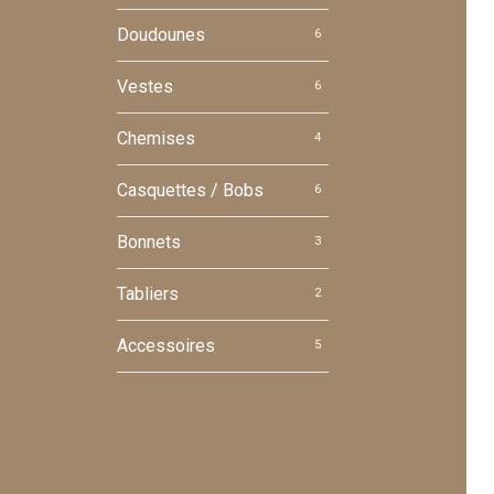
Doudounes
6
Vestes
6
Chemises
4
Casquettes / Bobs
6
Bonnets
3
Tabliers
2
Accessoires
5