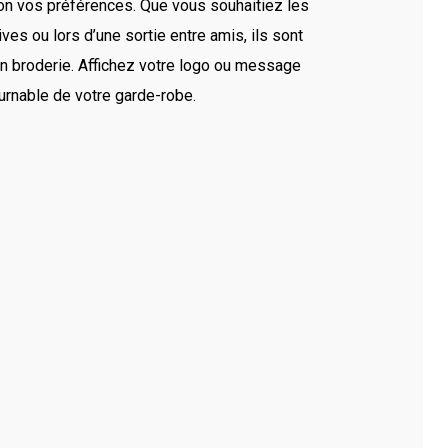
’ils soient professionnels ou personnels. Notre savoir-
lon vos préférences. Que vous souhaitiez les
un des spécialistes du brodage sur textile.
ves ou lors d’une sortie entre amis, ils sont
en broderie. Affichez votre logo ou message
ournable de votre garde-robe.