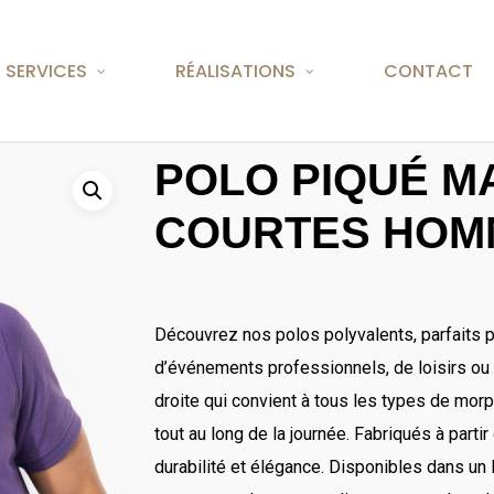
rap(); jQuery.holdReady( false );
SERVICES
RÉALISATIONS
CONTACT
POLO PIQUÉ 
ELL
ION / SÉRIGRAPHIE
CHEMISES
COURTES HOM
NES
CASQUETTES / BOBS
Sur La Rochelle depu
fait référence dans le
Installée depuis 25 ans à
BONNETS
domaine de la communicat
Découvrez nos polos polyvalents, parfaits p
 tablier ou encore le sac,
passant par le blouson, le
d’événements professionnels, de loisirs ou
 une identité visuelle ou
infinis pour broder un slo
droite qui convient à tous les types de morp
 nous satisfaisons vos
message.
tout au long de la journée. Fabriqués à partir
 soient professionnels
Fort de notre savoir-fai
durabilité et élégance. Disponibles dans un 