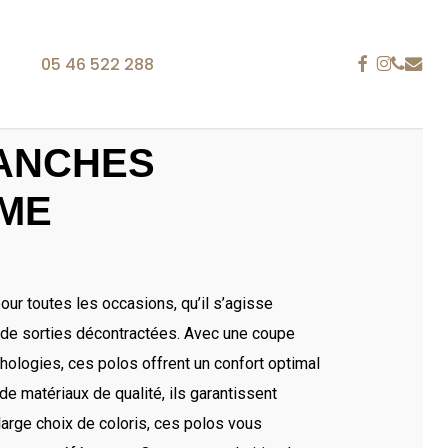
FACEBOOK
INSTAG
PHONE
EMAIL
05 46 522 288
MANCHES
ACCESSOIRES
ME
TABLIERS
is 25 ans
 La Rochelle, notre entreprise fait référence dans le
ion personnalisée brodée. Du polo à la casquette en
our toutes les occasions, qu’il s’agisse
 tablier ou encore le sac, les supports textiles sont
 de sorties décontractées. Avec une coupe
gan, une identité visuelle ou tout autre type de
hologies, ces polos offrent un confort optimal
 de matériaux de qualité, ils garantissent
re, nous satisfaisons vos besoins en communication
large choix de coloris, ces polos vous