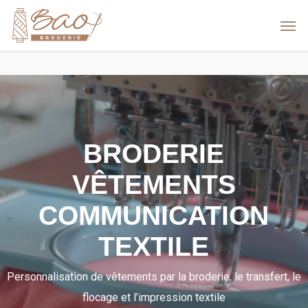
Skip
jQuery.holdReady( true ); jQuery("#mega-menu-wrap-
Men
to
top_nav").unwrap(); jQuery.holdReady( false );
main
content
BRODERIE
VÊTEMENTS
COMMUNICATION
TEXTILE
Personnalisation de vêtements par la broderie, le transfert, le
flocage et l’impression textile