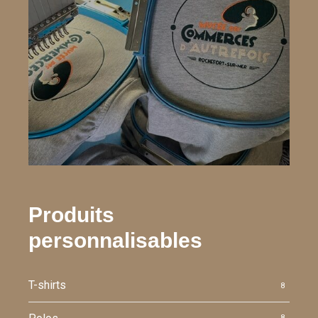
Produits
personnalisables
T-shirts
8
8